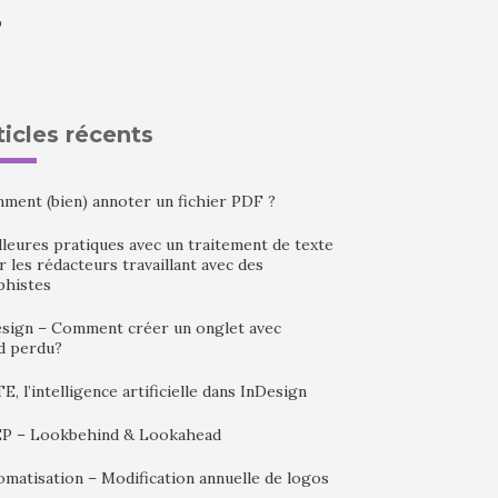
b
ticles récents
ment (bien) annoter un fichier PDF ?
leures pratiques avec un traitement de texte
 les rédacteurs travaillant avec des
phistes
esign – Comment créer un onglet avec
d perdu?
, l’intelligence artificielle dans InDesign
P – Lookbehind & Lookahead
omatisation – Modification annuelle de logos