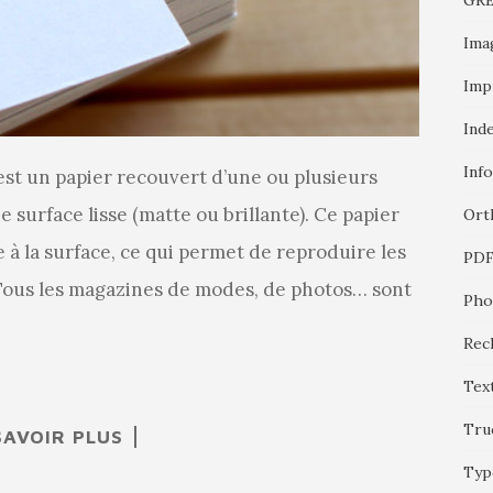
GR
Ima
Imp
Ind
Inf
est un papier recouvert d’une ou plusieurs
 surface lisse (matte ou brillante). Ce papier
Ort
à la surface, ce qui permet de reproduire les
PD
 Tous les magazines de modes, de photos… sont
Pho
Rec
Tex
Tru
SAVOIR PLUS
Typ