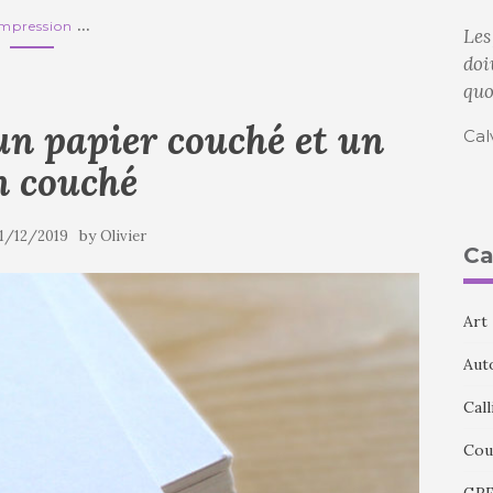
...
Impression
Les
doi
quo
un papier couché et un
Cal
n couché
by
1/12/2019
Olivier
Ca
Art
Aut
Call
Cou