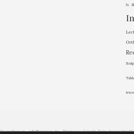
IA
i
I
Lec
Ort
Re
Sculp
Tabl
trucs
Olivier Berquin – info@coolgray.be – Thème par
Colorlib
. Propulsé par
WordPr