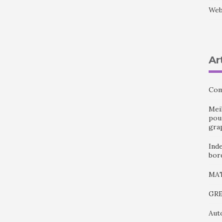
We
Ar
Com
Meil
pour
gra
Ind
bor
MATE
GRE
Aut