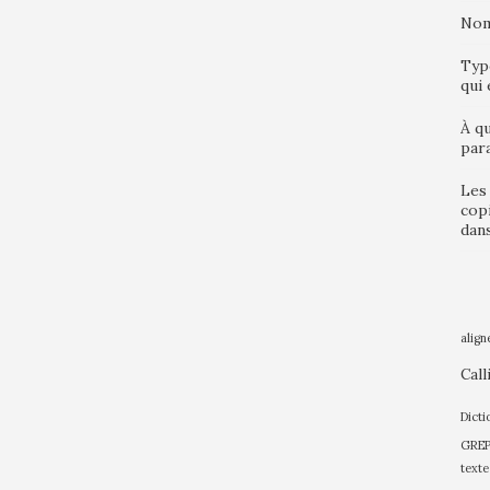
Nom 
Typo
qui 
À qu
par
Les 
copi
dan
align
Call
Dicti
GREP 
texte