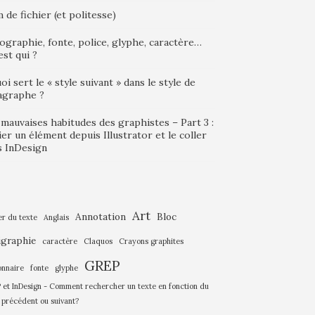
de fichier (et politesse)
graphie, fonte, police, glyphe, caractère…
est qui ?
oi sert le « style suivant » dans le style de
agraphe ?
mauvaises habitudes des graphistes – Part 3 :
er un élément depuis Illustrator et le coller
s InDesign
Art
Annotation
Bloc
er du texte
Anglais
igraphie
caractère
Claquos
Crayons graphites
GREP
onnaire
fonte
glyphe
et InDesign - Comment rechercher un texte en fonction du
 précédent ou suivant?