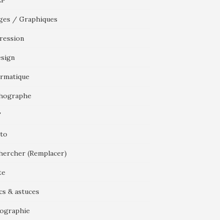
EP
ges / Graphiques
ression
esign
ormatique
hographe
F
to
hercher (Remplacer)
te
cs & astuces
ographie