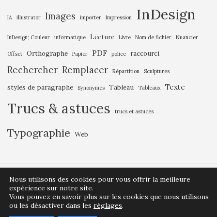
InDesign
Images
IA
illustrator
importer
Impression
Lecture
InDesign; Couleur
informatique
Livre
Nom de fichier
Nuancier
PDF
Orthographe
raccourci
Offset
Papier
police
Rechercher
Remplacer
Répartition
Sculptures
Texte
styles de paragraphe
Tableau
Synonymes
Tableaux
Trucs & astuces
trucs et astuces
Typographie
Web
Nous utilisons des cookies pour vous offrir la meilleure
expérience sur notre site.
Vous pouvez en savoir plus sur les cookies que nous utilisons
© Olivier Berquin – info@coolgray.be – Thème par
Colorlib
. Propulsé par
ou les désactiver dans les
réglages
.
WordPress