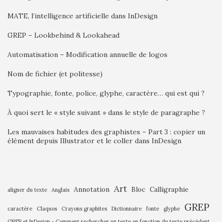
MATE, l’intelligence artificielle dans InDesign
GREP – Lookbehind & Lookahead
Automatisation – Modification annuelle de logos
Nom de fichier (et politesse)
Typographie, fonte, police, glyphe, caractère… qui est qui ?
À quoi sert le « style suivant » dans le style de paragraphe ?
Les mauvaises habitudes des graphistes – Part 3 : copier un
élément depuis Illustrator et le coller dans InDesign
Art
Annotation
Bloc
Calligraphie
aligner du texte
Anglais
GREP
caractère
Claquos
Crayons graphites
Dictionnaire
fonte
glyphe
GREP et InDesign - Comment rechercher un texte en fonction du texte précédent