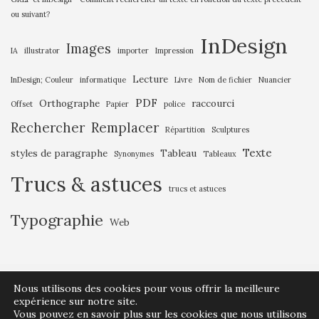
ou suivant?
InDesign
Images
IA
illustrator
importer
Impression
Lecture
InDesign; Couleur
informatique
Livre
Nom de fichier
Nuancier
PDF
Orthographe
raccourci
Offset
Papier
police
Rechercher
Remplacer
Répartition
Sculptures
Texte
styles de paragraphe
Tableau
Synonymes
Tableaux
Trucs & astuces
trucs et astuces
Typographie
Web
Nous utilisons des cookies pour vous offrir la meilleure
expérience sur notre site.
Vous pouvez en savoir plus sur les cookies que nous utilisons
© Olivier Berquin – info@coolgray.be – Thème par
Colorlib
. Propulsé par