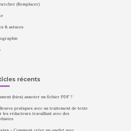
hercher (Remplacer)
te
cs & astuces
ographie
b
ticles récents
ment (bien) annoter un fichier PDF ?
leures pratiques avec un traitement de texte
 les rédacteurs travaillant avec des
phistes
esign – Comment créer un onglet avec