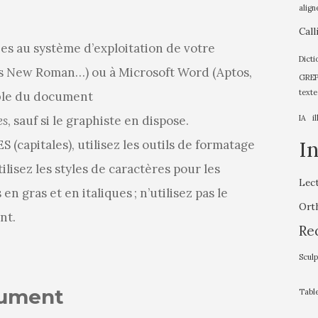
align
Call
ées au système d’exploitation de votre
Dicti
es New Roman…) ou à Microsoft Word (Aptos,
GREP 
texte
mble du document
es
, sauf si le graphiste en dispose.
IA
i
I
capitales), utilisez les outils de formatage
tilisez les styles de caractères pour les
Lec
 gras et en italiques ; n’utilisez pas le
Ort
nt.
Re
Sculp
cument
Tabl