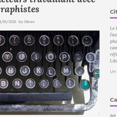
graphistes
Ci
by
3/10/2025
Olivier
Le 
l’a
pha
cam
réf
Lib
Un 
Ca
Art