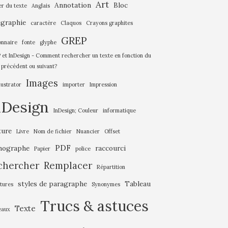
Art
Annotation
Bloc
er du texte
Anglais
igraphie
caractère
Claquos
Crayons graphites
GREP
onnaire
fonte
glyphe
et InDesign - Comment rechercher un texte en fonction du
 précédent ou suivant?
Images
llustrator
importer
Impression
nDesign
InDesign; Couleur
informatique
ture
Livre
Nom de fichier
Nuancier
Offset
PDF
hographe
raccourci
Papier
police
chercher
Remplacer
Répartition
styles de paragraphe
Tableau
tures
Synonymes
Trucs & astuces
Texte
eaux