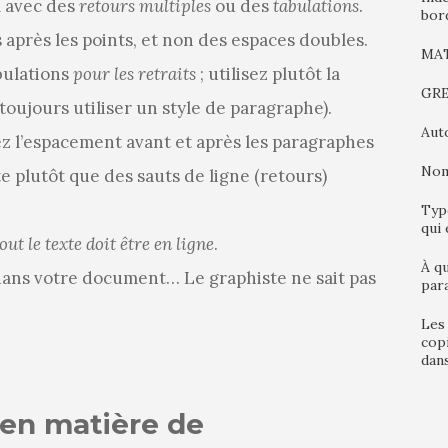
l avec des
retours multiples
ou des
tabulations
.
bor
 après les points, et non des espaces doubles.
MATE
abulations
pour les retraits
; utilisez plutôt la
GRE
oujours utiliser un style de paragraphe).
Aut
z l’espacement avant et après les paragraphes
Nom 
e plutôt que des sauts de ligne (retours)
Typo
qui 
out le texte doit être en ligne
.
À qu
 dans votre document… Le graphiste ne sait pas
par
Les 
copi
dan
 en matière de