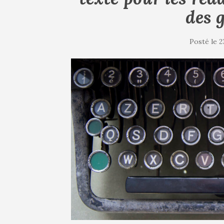
des 
Posté le
2