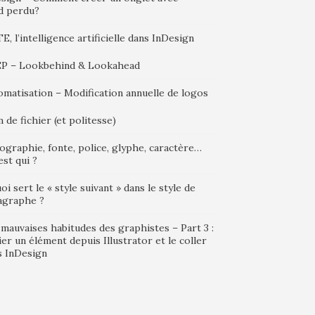
d perdu?
, l’intelligence artificielle dans InDesign
P – Lookbehind & Lookahead
omatisation – Modification annuelle de logos
de fichier (et politesse)
graphie, fonte, police, glyphe, caractère…
est qui ?
oi sert le « style suivant » dans le style de
agraphe ?
mauvaises habitudes des graphistes – Part 3 :
er un élément depuis Illustrator et le coller
s InDesign