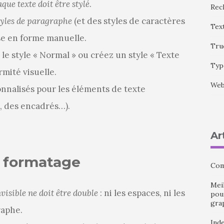
que texte doit être stylé
.
Rec
tyles de paragraphe
(et des styles de caractères
Tex
se en forme manuelle.
Tru
 le style « Normal » ou créez un style « Texte
Typ
rmité visuelle.
We
sonnalisés pour les éléments de texte
, des encadrés…).
Ar
u formatage
Com
Meil
visible ne doit être double
: ni les espaces, ni les
pour
gra
raphe.
Ind